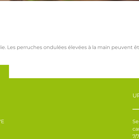
alie. Les perruches ondulées élevées à la main peuvent êtr
U
YE
Se
ca
7/