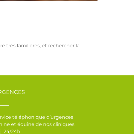
e très familières, et rechercher la
RGENCES
rvice téléphonique d’urgences
nine et équine de nos cliniques
7j, 24/24h