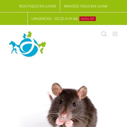
Passer
BOUTIQUE EN LIGNE
RENDEZ-VOUS EN LIGNE
au
contenu
URGENCES – 03 22 41 01 46
24h/24, 7j/7
View
Larger
Image