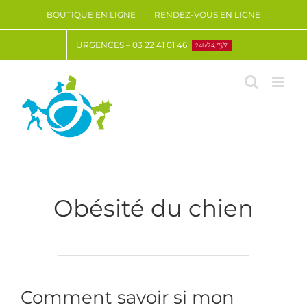
Passer
BOUTIQUE EN LIGNE
RENDEZ-VOUS EN LIGNE
au
contenu
URGENCES – 03 22 41 01 46
24h/24, 7j/7
Obésité du chien
Comment savoir si mon